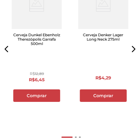
Cerveja Dunkel Ebenholz
Cerveja Denker Lager
Therezópolis Garrafa
Long Neck 275ml
500ml
R$
12
,
89
R$
4
,
29
R$
6
,
45
Comprar
Comprar