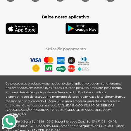
Baixe nosso aplicativo
Meios de pagamento
Os preços e os produtos visualizados no site e aplicativo podem ser diferentes
dos praticados em nossas lojas físicas. Os itens pesáveis possuem peso médio
em suas descrições, pois podem sofrer variação. Produtos sujeitos à
disponibilidade de estoque no momento da separação. Caso falte algum item, o
mesmo não será cobrado. O Zona Sul é uma empresa varejista e se reserva o
direito de não vender por atacado. A VENDA E O CONSUMO DE BEBIDAS
ALCOÓLICAS SÃO PROIBIDOS PARA MENORES DE 18 ANOS. BEBA COM
MODERAÇÃO.
Copyright© Zona Sul 1996 - 2017 Super Mercado Zona Sul S/A F1129 - CNPJ:
33.381.286/0023-67 - Endereço: Rua Comandante Vergueiro da Cruz, 380 - Olaria
- Rio de Janeiro - RJ - CEP: 21021-020