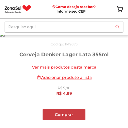
Como deseja receber?
Informe seu CEP
Pesquise aqui
Oferta
até
10/08
Código
:
1149873
Cerveja Denker Lager Lata 355ml
Ver mais produtos desta marca
Adicionar produto a lista
R$
5
,
90
R$
4
,
99
Comprar