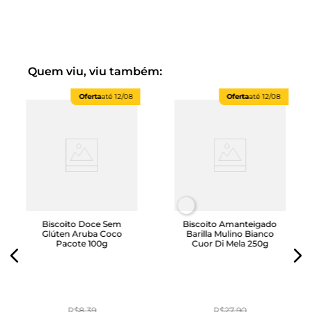
Clean Label (apenas ingredientes que você reconhece)
Quem viu, viu também:
Oferta
até
12/08
Oferta
até
12/08
Biscoito Doce Sem
Biscoito Amanteigado
Glúten Aruba Coco
Barilla Mulino Bianco
Pacote 100g
Cuor Di Mela 250g
R$
8
,
39
R$
27
,
90