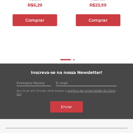
R$
6
,
29
R$
23
,
99
Comprar
Comprar
Inscreva-se na nossa Newsletter!
Ao clicar em Enviar você aceita a
política de privacidade do Zona
Sul
Enviar