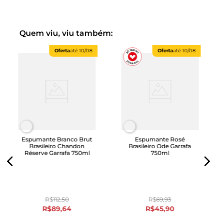
Quem viu, viu também:
Oferta
até
10/08
Oferta
até
10/08
Espumante Branco Brut
Espumante Rosé
Brasileiro Chandon
Brasileiro Ode Garrafa
Réserve Garrafa 750ml
750ml
R$
112
,
50
R$
69
,
93
R$
89
,
64
R$
45
,
90