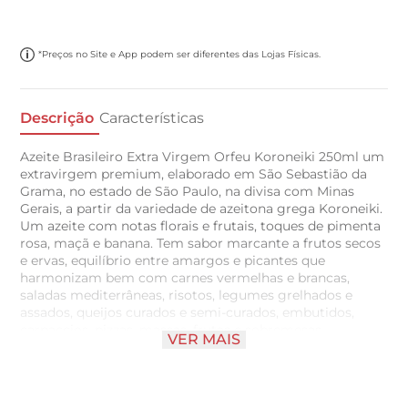
*Preços no Site e App podem ser diferentes das Lojas Físicas.
Descrição
Características
Azeite Brasileiro Extra Virgem Orfeu Koroneiki 250ml um
extravirgem premium, elaborado em São Sebastião da
Grama, no estado de São Paulo, na divisa com Minas
Gerais, a partir da variedade de azeitona grega Koroneiki.
Um azeite com notas florais e frutais, toques de pimenta
rosa, maçã e banana. Tem sabor marcante a frutos secos
e ervas, equilíbrio entre amargos e picantes que
harmonizam bem com carnes vermelhas e brancas,
saladas mediterrâneas, risotos, legumes grelhados e
assados, queijos curados e semi-curados, embutidos,
carpaccios, pizzas, massas, frutas e sobremesas.
VER MAIS
Conserve-o em um local fresco, ao abrigo da luz e uma
vez aberto, consuma-o em até 30 dias para desfrutar de
seu frescor e a totalidade de seu valor nutricional.