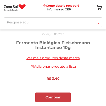
Como deseja receber?
Informe seu CEP
Pesquise aqui
Código
:
1136275
Fermento Biológico Fleischmann
Instantâneo 10g
Ver mais produtos desta marca
Adicionar produto a lista
R$
3
,
40
Comprar