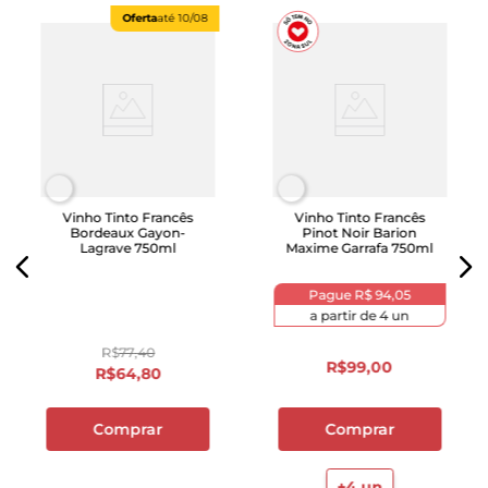
Oferta
até
10/08
Vinho Tinto Francês
Vinho Tinto Francês
Bordeaux Gayon-
Pinot Noir Barion
Lagrave 750ml
Maxime Garrafa 750ml
Pague
R$ 94,05
a partir de
4
un
R$
77
,
40
R$
99
,
00
R$
64
,
80
Comprar
Comprar
+
4
un