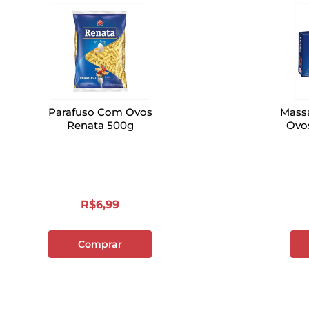
Parafuso Com Ovos
Mass
Renata 500g
Ovos
R$
6
,
99
Comprar