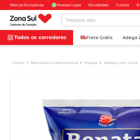
Marcas Exclusivas
Nossas Lojas
Novidades
Cursos
E
Pesquise aqui
Todos os corredores
Frete Grátis
Adega 
Mercearia e Gastronomia
Massas
Massas com Ovos