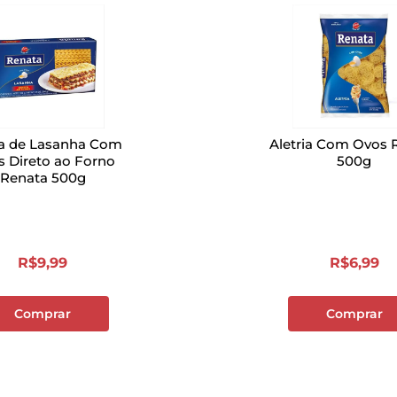
a de Lasanha Com
Aletria Com Ovos 
 Direto ao Forno
500g
Renata 500g
R$
9
,
99
R$
6
,
99
Comprar
Comprar