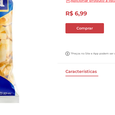
Adicionar produto a list
10
º
cebola
R$
6
,
99
Comprar
*Preços no Site e App podem ser di
Características