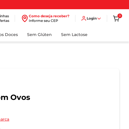
inhas
Como deseja receber?
0
Login
fertas
Informe seu CEP
dos Doces
Sem Glúten
Sem Lactose
com Ovos
marca