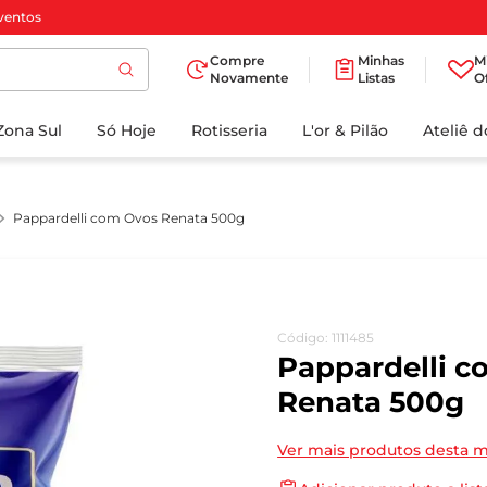
ventos
Compre
Minhas
M
Novamente
Listas
O
TERMOS MAIS
Zona Sul
Só Hoje
BUSCADOS
Rotisseria
L'or & Pilão
Ateliê 
1
º
cafe
2
º
papel higienico
Pappardelli com Ovos Renata 500g
3
º
iogurte
4
º
manteiga
5
º
azeite
Código
:
1111485
6
º
biscoito
Pappardelli 
7
º
detergente
Renata 500g
8
º
leite
Ver mais produtos desta 
9
º
chocolate