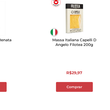
Renata
Massa Italiana Capelli D
Angelo Filotea 200g
R$
29
,
97
Comprar