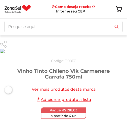
Como deseja receber?
Informe seu CEP
Pesquise aqui
Código
:
1108131
Vinho Tinto Chileno Vik Carmenere
Garrafa 750ml
Ver mais produtos desta marca
Adicionar produto a lista
Pague
R$ 218,03
a partir de
4
un