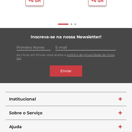
+
4
un
+
4
un
Inscreva-se na nossa Newsletter!
Ao clicar em Enviar você aceita a
política de privacidade do Zona
Sul
Enviar
Institucional
+
Sobre o Serviço
+
Ajuda
+