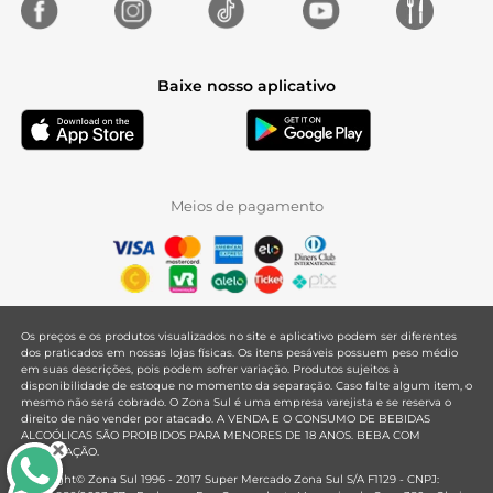
Baixe nosso aplicativo
Meios de pagamento
Os preços e os produtos visualizados no site e aplicativo podem ser diferentes
dos praticados em nossas lojas físicas. Os itens pesáveis possuem peso médio
em suas descrições, pois podem sofrer variação. Produtos sujeitos à
disponibilidade de estoque no momento da separação. Caso falte algum item, o
mesmo não será cobrado. O Zona Sul é uma empresa varejista e se reserva o
direito de não vender por atacado. A VENDA E O CONSUMO DE BEBIDAS
ALCOÓLICAS SÃO PROIBIDOS PARA MENORES DE 18 ANOS. BEBA COM
MODERAÇÃO.
Copyright© Zona Sul 1996 - 2017 Super Mercado Zona Sul S/A F1129 - CNPJ: