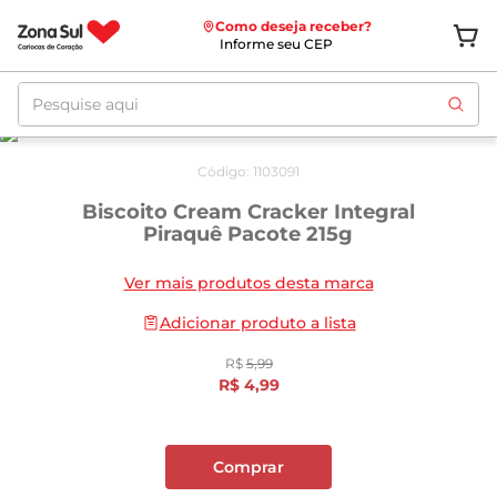
Como deseja receber?
Informe seu CEP
Pesquise aqui
Oferta
até
10/08
Código
:
1103091
Biscoito Cream Cracker Integral
Piraquê Pacote 215g
Ver mais produtos desta marca
Adicionar produto a lista
R$
5
,
99
R$
4
,
99
Comprar