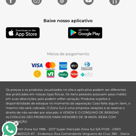
Baixe nosso aplicativo
Meios de pagamento
Os preços e os produtos visualizados no site e aplicativo podem ser diferentes
dos praticados em nossas lojas físicas. Os itens pesáveis possuem peso médio
em suas descrições, pois podem sofrer variação. Produtos sujeitos à
disponibilidade de estoque no momento da separação. Caso falte algum item, o
mesmo não será cobrado. O Zona Sul é uma empresa varejista e se reserva o
direito de não vender por atacado. A VENDA E O CONSUMO DE BEBIDAS
ALCOÓLICAS SÃO PROIBIDOS PARA MENORES DE 18 ANOS. BEBA COM
MODERAÇÃO.
Copyright© Zona Sul 1996 - 2017 Super Mercado Zona Sul S/A F1129 - CNPJ:
33.381.286/0023-67 - Endereço: Rua Comandante Vergueiro da Cruz, 380 - Olaria