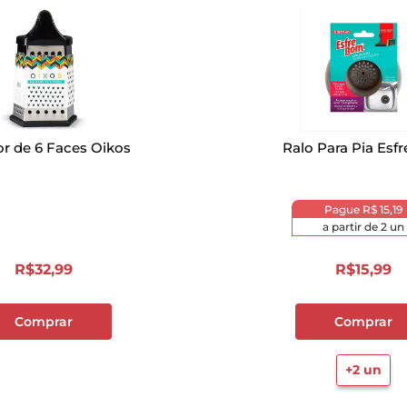
or de 6 Faces Oikos
Ralo Para Pia Es
Pague
R$ 15,19
a partir de
2
un
R$
32
,
99
R$
15
,
99
Comprar
Comprar
+
2
un