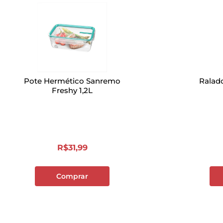
Pote Hermético Sanremo
Ralad
Freshy 1,2L
R$
31
,
99
Comprar