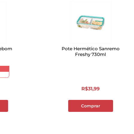
frebom
Pote Hermético Sanremo
Freshy 730ml
R$
31
,
99
Comprar