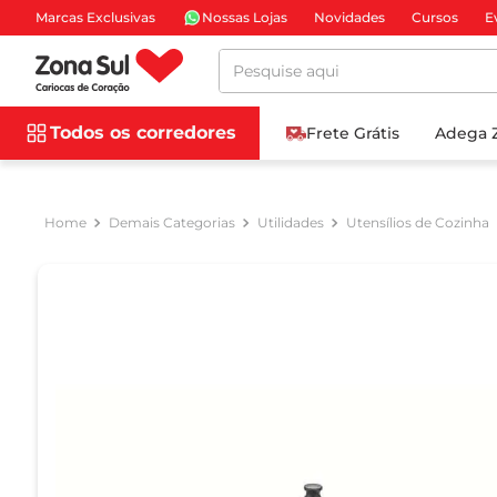
Marcas Exclusivas
Nossas Lojas
Novidades
Cursos
E
Pesquise aqui
Todos os corredores
Frete Grátis
Adega 
Demais Categorias
Utilidades
Utensílios de Cozinha