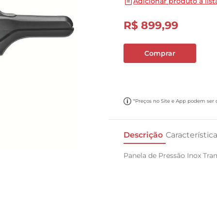
Adicionar produto a list
10
º
cebola
R$
899
,
99
Comprar
*Preços no Site e App podem ser di
Descrição
Característic
Panela de Pressão Inox Tra