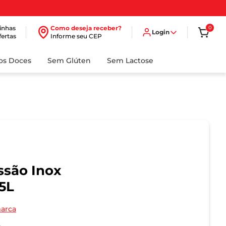
inhas
Como deseja receber?
0
Login
fertas
Informe seu CEP
dos Doces
Sem Glúten
Sem Lactose
ssão Inox
5L
marca