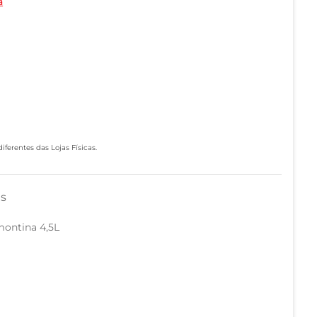
a
ferentes das Lojas Físicas.
as
montina 4,5L