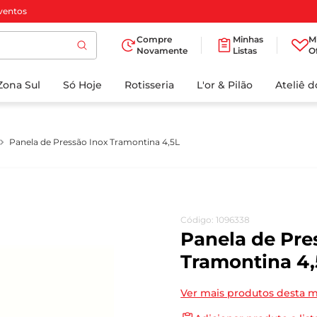
ventos
Compre
Minhas
M
Novamente
Listas
O
TERMOS MAIS
Zona Sul
Só Hoje
BUSCADOS
Rotisseria
L'or & Pilão
Ateliê 
1
º
cafe
2
º
papel higienico
Panela de Pressão Inox Tramontina 4,5L
3
º
iogurte
4
º
manteiga
5
º
azeite
Código
:
1096338
6
º
biscoito
Panela de Pre
7
º
detergente
Tramontina 4,
8
º
leite
Ver mais produtos desta 
9
º
chocolate