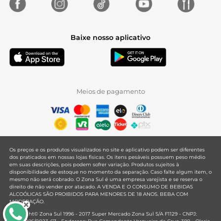
Baixe nosso aplicativo
Meios de pagamento
Os preços e os produtos visualizados no site e aplicativo podem ser diferentes
dos praticados em nossas lojas físicas. Os itens pesáveis possuem peso médio
em suas descrições, pois podem sofrer variação. Produtos sujeitos à
disponibilidade de estoque no momento da separação. Caso falte algum item, o
mesmo não será cobrado. O Zona Sul é uma empresa varejista e se reserva o
direito de não vender por atacado. A VENDA E O CONSUMO DE BEBIDAS
ALCOÓLICAS SÃO PROIBIDOS PARA MENORES DE 18 ANOS. BEBA COM
MODERAÇÃO.
Copyright© Zona Sul 1996 - 2017 Super Mercado Zona Sul S/A F1129 - CNPJ: