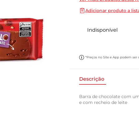
10
º
papel toalha
Adicionar produto a list
Indisponível
*Preços no Site e App podem ser di
Descrição
Barra de chocolate com uma
e com recheio de leite