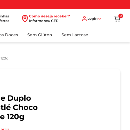
inhas
Como deseja receber?
0
Login
fertas
Informe seu CEP
dos Doces
Sem Glúten
Sem Lactose
 120g
ie Duplo
tlé Choco
e 120g
marca