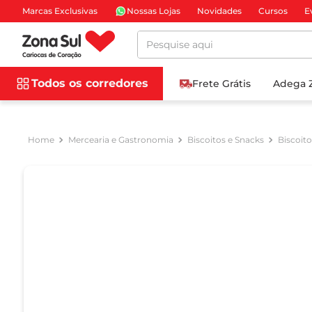
Marcas Exclusivas
Nossas Lojas
Novidades
Cursos
E
Pesquise aqui
Todos os corredores
Frete Grátis
Adega 
Mercearia e Gastronomia
Biscoitos e Snacks
Biscoit