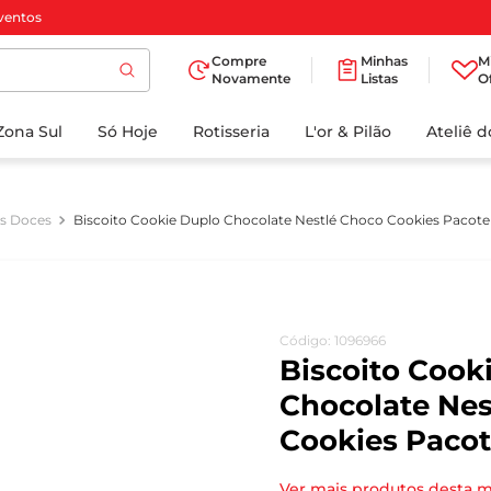
ventos
Compre
Minhas
M
Novamente
Listas
O
TERMOS MAIS
Zona Sul
Só Hoje
BUSCADOS
Rotisseria
L'or & Pilão
Ateliê 
1
º
cafe
2
º
papel higienico
os Doces
Biscoito Cookie Duplo Chocolate Nestlé Choco Cookies Pacote
3
º
manteiga
4
º
iogurte
5
º
detergente
Código
:
1096966
6
º
azeite
Biscoito Cook
7
º
leite
Chocolate Nes
Cookies Pacot
8
º
biscoito
9
º
chocolate
Ver mais produtos desta 