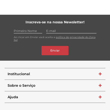
Inscreva-se na nossa Newsletter!
Ao clicar em Enviar você aceita a
política de privacidade do Zona
Sul
Enviar
Institucional
+
Sobre o Serviço
+
Ajuda
+