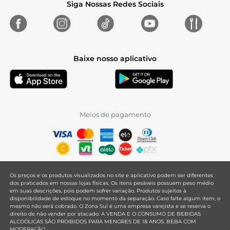
Siga Nossas Redes Sociais
Baixe nosso aplicativo
Meios de pagamento
Os preços e os produtos visualizados no site e aplicativo podem ser diferentes
dos praticados em nossas lojas físicas. Os itens pesáveis possuem peso médio
em suas descrições, pois podem sofrer variação. Produtos sujeitos à
disponibilidade de estoque no momento da separação. Caso falte algum item, o
mesmo não será cobrado. O Zona Sul é uma empresa varejista e se reserva o
direito de não vender por atacado. A VENDA E O CONSUMO DE BEBIDAS
ALCOÓLICAS SÃO PROIBIDOS PARA MENORES DE 18 ANOS. BEBA COM
MODERAÇÃO.