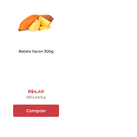
Batata Yacon 300g
R$
4
,
40
R$
14
,
69
/kg
Comprar