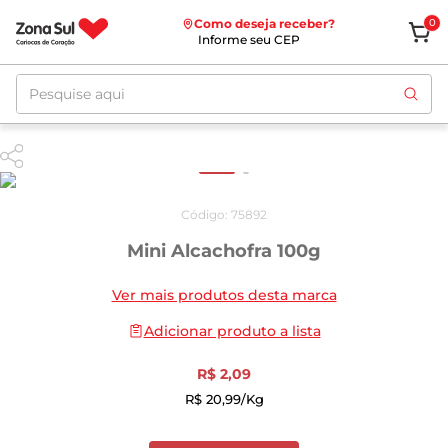
Como deseja receber?
0
Informe seu CEP
Pesquise aqui
Código
:
75892
Mini Alcachofra 100g
Ver mais produtos desta marca
Adicionar produto a lista
R$
2
,
09
R$
20
,
99
/kg