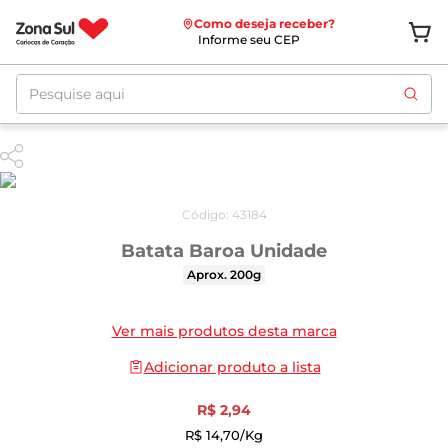
Como deseja receber?
Informe seu CEP
Pesquise aqui
Código
:
43184
Batata Baroa Unidade
Aprox. 200g
Ver mais produtos desta marca
Adicionar produto a lista
R$
2
,
94
R$
14
,
70
/kg