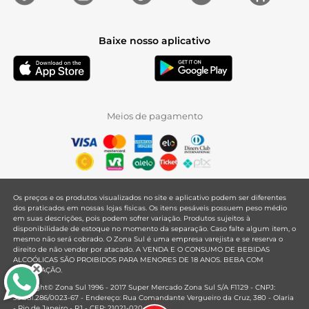
Baixe nosso aplicativo
Meios de pagamento
Os preços e os produtos visualizados no site e aplicativo podem ser diferentes
dos praticados em nossas lojas físicas. Os itens pesáveis possuem peso médio
em suas descrições, pois podem sofrer variação. Produtos sujeitos à
disponibilidade de estoque no momento da separação. Caso falte algum item, o
mesmo não será cobrado. O Zona Sul é uma empresa varejista e se reserva o
direito de não vender por atacado. A VENDA E O CONSUMO DE BEBIDAS
ALCOÓLICAS SÃO PROIBIDOS PARA MENORES DE 18 ANOS. BEBA COM
MODERAÇÃO.
Copyright© Zona Sul 1996 - 2017 Super Mercado Zona Sul S/A F1129 - CNPJ:
33.381.286/0023-67 - Endereço: Rua Comandante Vergueiro da Cruz, 380 - Olaria
- Rio de Janeiro - RJ - CEP: 21021-020