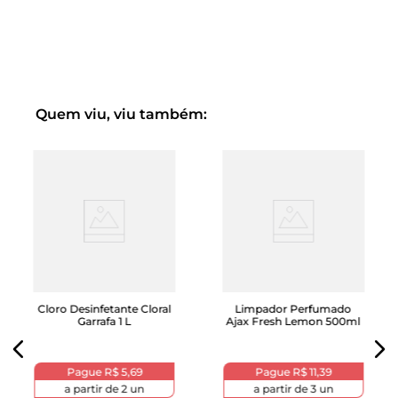
sanitárias e resistindo até à corrente de água do vaso
sanitário
• Diluição recomendada para limpeza: diluir 3/4 de um
copo (150 ml) em 1/2 balde de água (5 L) para limpar
pisos, paredes e áreas externas
• O Desinfetante Vim Cloro Gel Original limpa, desinfeta,
alveja e é imbatível na exterminação de germes e sujeira
Quem viu, viu também:
O Desinfetante Vim Cloro Gel Original é um produto de
limpeza que mata 99,9% dos germes* da sua casa. Vim
Cloro Gel é a nova geração da água sanitária, pois é um
cloro em gel e vai revolucionar sua limpeza do dia a dia.
Ele limpa, desinfeta, alveja e é imbatível na exterminação
de germes e sujeira de toda sua casa. Mata de imediato
todos os tipos de germes (bactérias, fungos e vírus),
inclusive aqueles que oferecem riscos de doenças, tendo
assim mais controle para limpeza e desinfecção**. Ou
seja, deixa sua casa e família mais protegidas. Por ser em
Cloro Desinfetante Cloral
Limpador Perfumado
gel, o Desinfetante Vim Cloro Gel Original adere melhor
Garrafa 1 L
Ajax Fresh Lemon 500ml
às superfícies, inclusive as verticais, como rejuntes e
azulejos; isto significa menos desperdício e mais
economia para você. Vim adere e atua por mais tempo
Pague
R$ 5,69
Pague
R$ 11,39
nas superfícies, resistindo até à corrente de água do vaso
a partir de
2
un
a partir de
3
un
sanitário. O Desinfetante Vim Cloro Gel Original conta