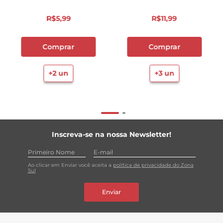
com perfume que ajuda a reduzir o odor agressivo do
cloro, característico das águas sanitárias. Ele pode ser
R$
5
,
99
R$
11
,
99
usado em várias superfícies, como: vaso sanitário, lixeira,
piso, azulejo, pia da cozinha, rejuntes e ambientes que
tenha constante contato com germes e bactérias.
Comprar
Comprar
*Testado em Enterococcus hirae, Escherichia coli,
Pseudomonas aeruginosa, Salmonella choleraesuis,
+
2
un
+
3
un
Staphylococcus Aureus, Aspergillus niger, Candida
albicans. **Comparado à água sanitária.
Inscreva-se na nossa Newsletter!
Ao clicar em Enviar você aceita a
política de privacidade do Zona
Sul
Enviar