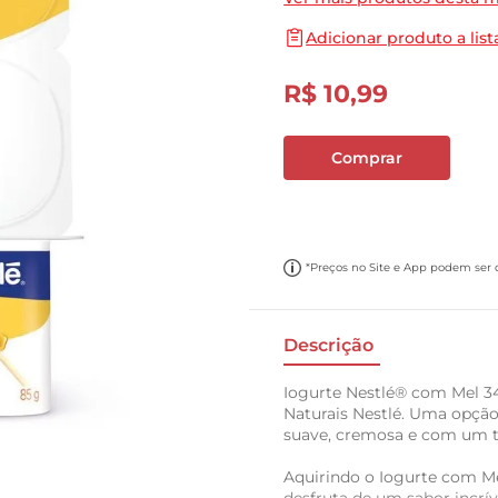
10
º
carne moida
Adicionar produto a list
R$
10
,
99
Comprar
*Preços no Site e App podem ser di
Descrição
Iogurte Nestlé® com Mel 3
Naturais Nestlé. Uma opção
suave, cremosa e com um t
Aquirindo o Iogurte com M