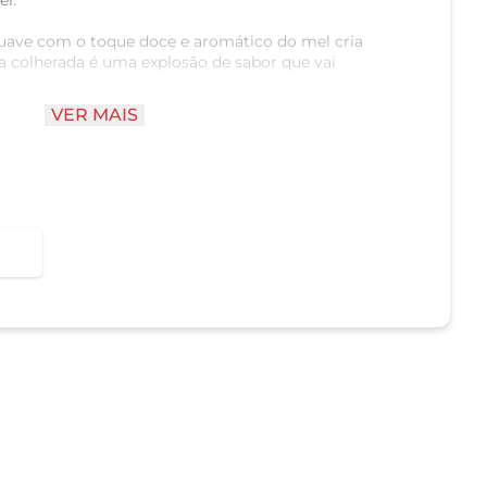
el.
uave com o toque doce e aromático do mel cria
a colherada é uma explosão de sabor que vai
VER MAIS
Nestlé®, este iogurte é tradicional e conhecido pela
. A Nestlé® é uma marca renomada, sinônimo de
qualidade!