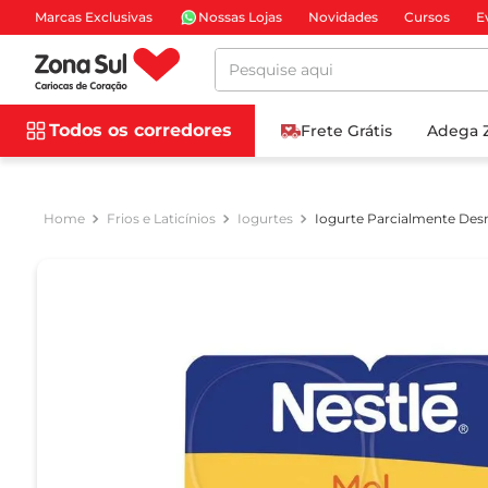
Marcas Exclusivas
Nossas Lojas
Novidades
Cursos
E
Pesquise aqui
Todos os corredores
Frete Grátis
Adega 
Frios e Laticínios
Iogurtes
Iogurte Parcialmente Des