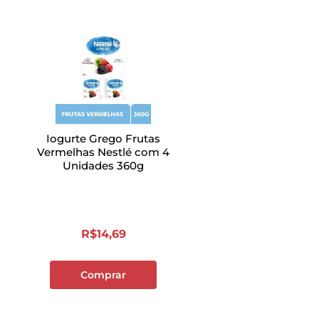
Iogurte Grego Frutas
Vermelhas Nestlé com 4
Unidades 360g
R$
14
,
69
Comprar