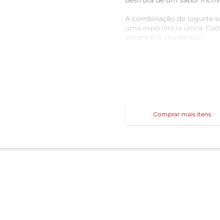
desfruta de um sabor incrív
A combinação do iogurte s
uma experiência única. Cad
encantar o seu paladar.
Como todos os produtos da 
sua qualidade excepcional
confiança e excelência.
Linha Nestlé® é tradição e 
Comprar mais itens