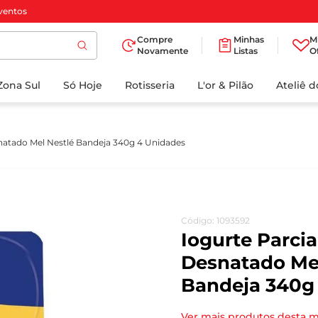
ventos
Compre
Minhas
M
Novamente
Listas
O
TERMOS MAIS
Zona Sul
Só Hoje
BUSCADOS
Rotisseria
L'or & Pilão
Ateliê 
1
º
cafe
2
º
iogurte
natado Mel Nestlé Bandeja 340g 4 Unidades
3
º
papel higienico
4
º
manteiga
5
º
azeite
Código
:
1093592
6
º
detergente
Iogurte Parci
7
º
leite
Desnatado Mel
Bandeja 340g
8
º
biscoito
9
º
chocolate
Ver mais produtos desta 