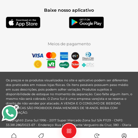
Baixe nosso aplicativo
Meios de pagamento
Os preços e os produtos visualizados no site e aplicativo podem ser diferentes
dos praticados em nossas lojas físicas. Os itens pesáveis possuem peso médio
em suas descrições, pois podem sofrer variação. Produtos sujeitos à
disponibilidade de estoque no momento da separação. Caso falte algum item, o
mesmo não será cobrado. O Zona Sul é uma empresa varejista e se reserva o
direito de não vender por atacado. A VENDA E O CONSUMO DE BEBIDAS
ALCOÓLICAS SÃO PROIBIDOS PARA MENORES DE 18 ANOS. BEBA COM
MODERAÇÃO.
Copyright© Zona Sul 1996 - 2017 Super Mercado Zona Sul S/A F1129 - CNPJ:
33.381.286/0023-67 - Endereço: Rua Comandante Vergueiro da Cruz, 380 - Olaria
- Rio de Janeiro - RJ - CEP: 21021-020
Mantido por