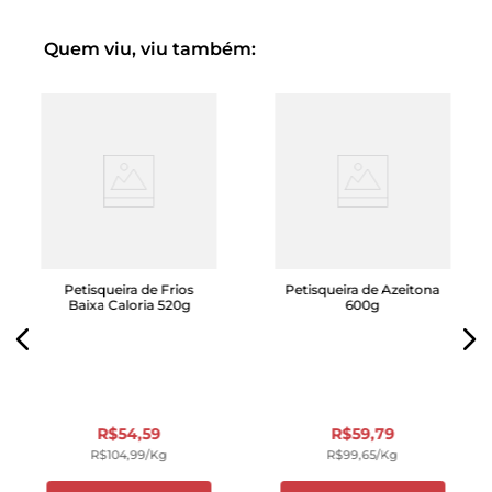
Quem viu, viu também:
Petisqueira de Frios
Petisqueira de Azeitona
Baixa Caloria 520g
600g
R$
54
,
59
R$
59
,
79
R$
104
,
99
/kg
R$
99
,
65
/kg