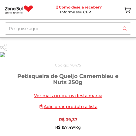
Como deseja receber?
Informe seu CEP
Pesquise aqui
Código
:
70475
Petisqueira de Queijo Camembleu e
Nuts 250g
Ver mais produtos desta marca
Adicionar produto a lista
R$
39
,
37
R$
157
,
49
/kg