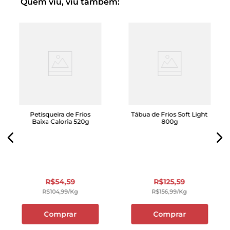
Quem viu, viu também:
Petisqueira de Frios
Tábua de Frios Soft Light
Baixa Caloria 520g
800g
R$
54
,
59
R$
125
,
59
R$
104
,
99
/kg
R$
156
,
99
/kg
Comprar
Comprar