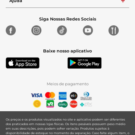
Ajuda
+
Siga Nossas Redes Sociais
Baixe nosso aplicativo
Meios de pagamento
Os preços e os produtos visualizados no site e aplicativo podem ser diferentes
dos praticados em nossas lojas físicas. Os itens pesáveis possuem peso médio
em suas descrições, pois podem sofrer variação. Produtos sujeitos à
disponibilidade de estoque no momento da separação. Caso falte algum item, o