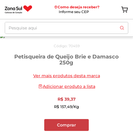
Como deseja receber?
Informe seu CEP
Pesquise aqui
Código
:
70459
Petisqueira de Queijo Brie e Damasco
250g
Ver mais produtos desta marca
Adicionar produto a lista
R$
39
,
37
R$
157
,
49
/kg
Comprar