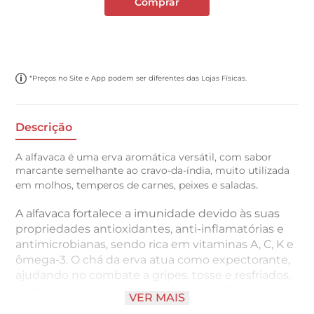
Comprar
*Preços no Site e App podem ser diferentes das Lojas Físicas.
Descrição
A alfavaca é uma erva aromática versátil, com sabor
marcante semelhante ao cravo-da-índia, muito utilizada
.
em molhos, temperos de carnes, peixes e saladas
A alfavaca fortalece a imunidade devido às suas
propriedades antioxidantes, anti-inflamatórias e
antimicrobianas, sendo rica em vitaminas A, C, K e
ômega-3. O chá da erva atua como expectorante,
ajudando no combate a gripes, tosse e resfriados,
além de auxiliar na desintoxicação do fígado e rins.
VER MAIS