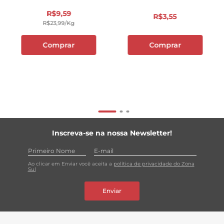
R$
9
,
59
R$
3
,
55
R$
23
,
99
/kg
Comprar
Comprar
Inscreva-se na nossa Newsletter!
Ao clicar em Enviar você aceita a
política de privacidade do Zona
Sul
Enviar