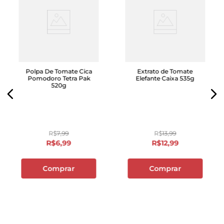
Polpa De Tomate Cica
Extrato de Tomate
Pomodoro Tetra Pak
Elefante Caixa 535g
520g
R$
7
,
99
R$
13
,
99
R$
6
,
99
R$
12
,
99
Comprar
Comprar