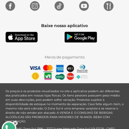
Baixe nosso aplicativo
Meios de pagamento
Os preços e os produtos visualizados no site e aplicativo podem ser diferentes
dos praticados em nossas lojas físicas. Os itens pesáveis possuem peso médio
em suas descrições, pois podem sofrer variação. Produtos sujeitos à
disponibilidade de estoque no momento da separação. Caso falte algum item, o
mesmo não será cobrado. O Zona Sul é uma empresa varejista e se reserva o
direito de não vender por atacado. A VENDA E O CONSUMO DE BEBIDAS
ALCOÓLICAS SÃO PROIBIDOS PARA MENORES DE 18 ANOS. BEBA COM
MODERAÇÃO.
Copyright© Zona Sul 1996 - 2017 Super Mercado Zona Sul S/A F1129 - CNPJ: