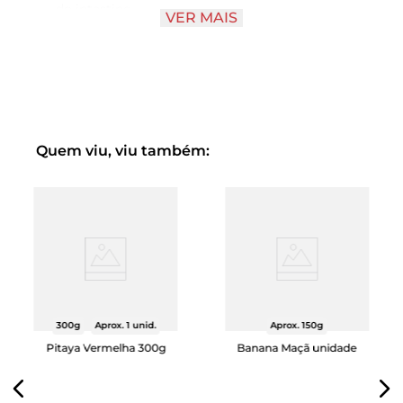
do intestino
VER MAIS
Fonte de vitamina C, que contribui para a
imunidade
Contém antioxidantes naturais
Baixo teor calórico, ideal para dietas equilibradas
Quem viu, viu também:
300g
Aprox. 1 unid.
Aprox. 150g
Pitaya Vermelha 300g
Banana Maçã unidade