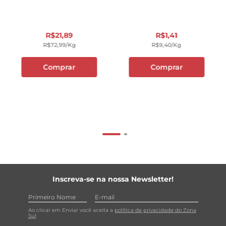
R$
21
,
89
R$
1
,
41
R$
72
,
99
/kg
R$
9
,
40
/kg
Comprar
Comprar
Inscreva-se na nossa Newsletter!
Ao clicar em Enviar você aceita a
política de privacidade do Zona
Sul