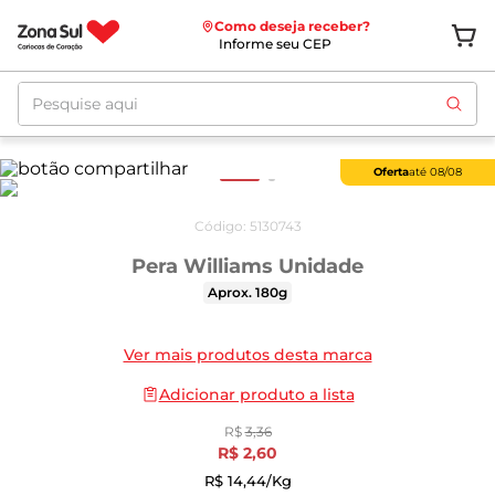
Como deseja receber?
Informe seu CEP
Pesquise aqui
Oferta
até
08/08
Código
:
5130743
Pera Williams Unidade
Aprox. 180g
Ver mais produtos desta marca
Adicionar produto a lista
R$
3
,
36
R$
2
,
60
R$
14
,
44
/kg