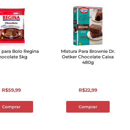
a para Bolo Regina
Mistura Para Brownie Dr.
hocolate 5kg
Oetker Chocolate Caixa
480g
R$
59
,
99
R$
22
,
99
Comprar
Comprar