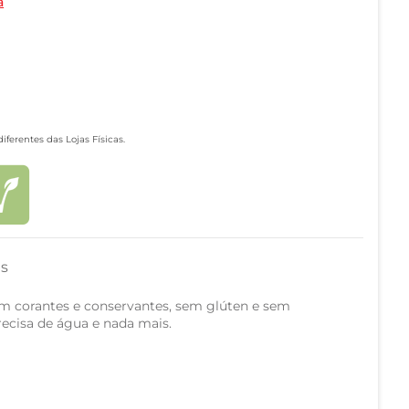
a
ferentes das Lojas Físicas.
as
m corantes e conservantes, sem glúten e sem
recisa de água e nada mais.