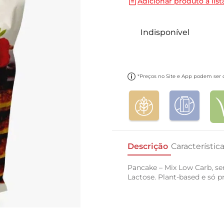
Adicionar produto a list
10
º
carne moida
Indisponível
*Preços no Site e App podem ser di
Descrição
Característic
Pancake – Mix Low Carb, se
Lactose. Plant-based e só p