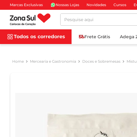
Marcas Exclusivas
Nossas Lojas
Novidades
Cursos
E
Pesquise aqui
Todos os corredores
Frete Grátis
Adega 
Mercearia e Gastronomia
Doces e Sobremesas
Mistu