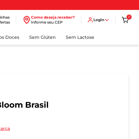
inhas
Como deseja receber?
0
Login
fertas
Informe seu CEP
dos Doces
Sem Glúten
Sem Lactose
loom Brasil
marca