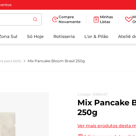
ventos
Compre
Minhas
M
Novamente
Listas
O
TERMOS MAIS
Zona Sul
Só Hoje
BUSCADOS
Rotisseria
L'or & Pilão
Ateliê 
1
º
cafe
2
º
iogurte
ra para bolo
Mix Pancake Bloom Brasil 250g
3
º
papel higienico
4
º
manteiga
5
º
azeite
Código
:
1089447
6
º
detergente
Mix Pancake B
7
º
leite
250g
8
º
biscoito
Ver mais produtos desta 
9
º
chocolate