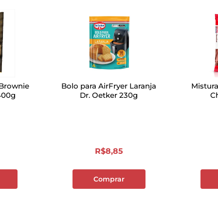
 Brownie
Bolo para AirFryer Laranja
Mistur
400g
Dr. Oetker 230g
C
R$
8
,
85
Comprar