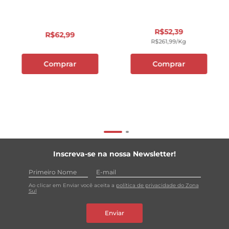
R$
52
,
39
R$
62
,
99
R$
261
,
99
/kg
Comprar
Comprar
Inscreva-se na nossa Newsletter!
Ao clicar em Enviar você aceita a
política de privacidade do Zona
Sul
Enviar