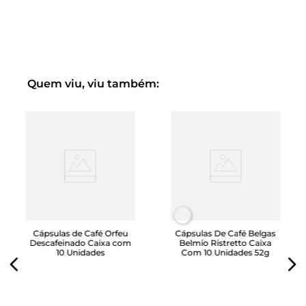
beneficiam das grandes altitudes da região, que é
conhecida por seus solos ricos e microclimas variados.
Quem viu, viu também:
Cápsulas de Café Orfeu
Cápsulas De Café Belgas
Descafeinado Caixa com
Belmio Ristretto Caixa
10 Unidades
Com 10 Unidades 52g