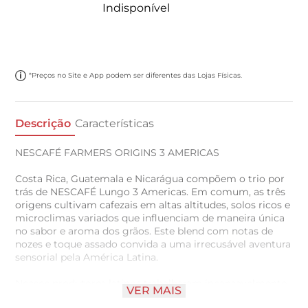
Indisponível
*Preços no Site e App podem ser diferentes das Lojas Físicas.
Descrição
Características
NESCAFÉ FARMERS ORIGINS 3 AMERICAS
Costa Rica, Guatemala e Nicarágua compõem o trio por
trás de NESCAFÉ Lungo 3 Americas. Em comum, as três
origens cultivam cafezais em altas altitudes, solos ricos e
microclimas variados que influenciam de maneira única
no sabor e aroma dos grãos. Este blend com notas de
nozes e toque assado convida a uma irrecusável aventura
sensorial pela América Latina.
Nossos produtores latinos trabalharam incansavelmente
VER MAIS
na criação do Nescafé 3 Americas Lungo. Esses cafés se