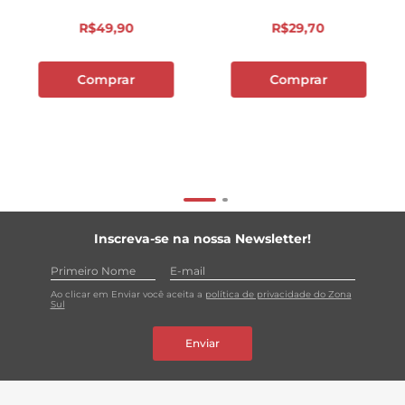
R$
49
,
90
R$
29
,
70
Comprar
Comprar
Inscreva-se na nossa Newsletter!
Ao clicar em Enviar você aceita a
política de privacidade do Zona
Sul
Enviar