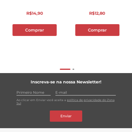
R$
14
,
90
R$
12
,
80
Comprar
Comprar
Inscreva-se na nossa Newsletter!
Ao clicar em Enviar você aceita a
política de privacidade do Zona
Sul
Enviar