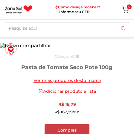
Como deseja receber?
0
Informe seu CEP
Pesquise aqui
Código
:
40118
Pasta de Tomate Seco Pote 100g
Ver mais produtos desta marca
Adicionar produto a lista
R$
16
,
79
R$
167
,
99
/kg
Comprar