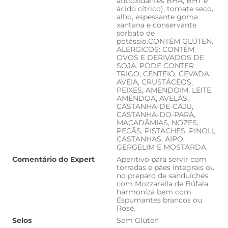
antioxidantes BHA, BHT e
ácido cítrico), tomate seco,
alho, espessante goma
xantana e conservante
sorbato de
potássio.CONTÉM GLÚTEN.
ALÉRGICOS: CONTÉM
OVOS E DERIVADOS DE
SOJA. PODE CONTER
TRIGO, CENTEIO, CEVADA,
AVEIA, CRUSTÁCEOS,
PEIXES, AMENDOIM, LEITE,
AMÊNDOA, AVELÃS,
CASTANHA-DE-CAJU,
CASTANHA-DO-PARÁ,
MACADÂMIAS, NOZES,
PECÃS, PISTACHES, PINOLI,
CASTANHAS, AIPO,
GERGELIM E MOSTARDA.
Comentário do Expert
Aperitivo para servir com
torradas e pães integrais ou
no preparo de sanduíches
com Mozzarella de Búfala,
harmoniza bem com
Espumantes brancos ou
Rosé.
Selos
Sem Glúten