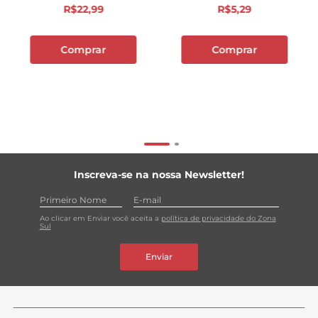
R$
22
,
99
R$
5
,
29
Comprar
Comprar
Inscreva-se na nossa Newsletter!
Ao clicar em Enviar você aceita a
política de privacidade do Zona
Sul
Enviar