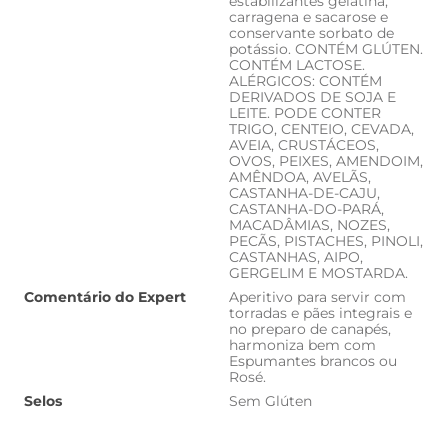
estabilizantes gelatina,
carragena e sacarose e
conservante sorbato de
potássio. CONTÉM GLÚTEN.
CONTÉM LACTOSE.
ALÉRGICOS: CONTÉM
DERIVADOS DE SOJA E
LEITE. PODE CONTER
TRIGO, CENTEIO, CEVADA,
AVEIA, CRUSTÁCEOS,
OVOS, PEIXES, AMENDOIM,
AMÊNDOA, AVELÃS,
CASTANHA-DE-CAJU,
CASTANHA-DO-PARÁ,
MACADÂMIAS, NOZES,
PECÃS, PISTACHES, PINOLI,
CASTANHAS, AIPO,
GERGELIM E MOSTARDA.
Comentário do Expert
Aperitivo para servir com
torradas e pães integrais e
no preparo de canapés,
harmoniza bem com
Espumantes brancos ou
Rosé.
Selos
Sem Glúten