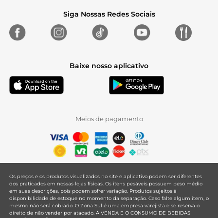
Siga Nossas Redes Sociais
Baixe nosso aplicativo
Meios de pagamento
Os preços e os produtos visualizados no site e aplicativo podem ser diferentes
dos praticados em nossas lojas físicas. Os itens pesáveis possuem peso médio
em suas descrições, pois podem sofrer variação. Produtos sujeitos à
disponibilidade de estoque no momento da separação. Caso falte algum item, o
mesmo não será cobrado. O Zona Sul é uma empresa varejista e se reserva o
direito de não vender por atacado. A VENDA E O CONSUMO DE BEBIDAS