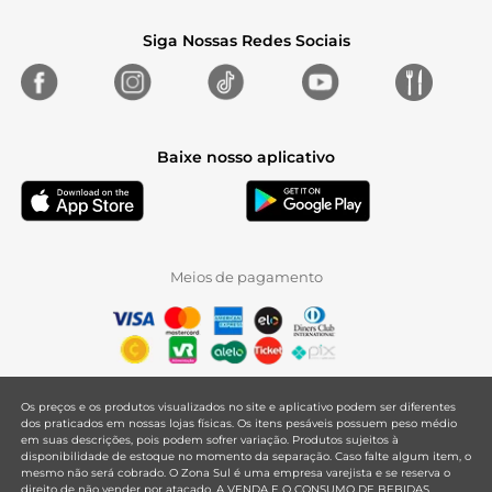
Siga Nossas Redes Sociais
Baixe nosso aplicativo
Meios de pagamento
Os preços e os produtos visualizados no site e aplicativo podem ser diferentes
dos praticados em nossas lojas físicas. Os itens pesáveis possuem peso médio
em suas descrições, pois podem sofrer variação. Produtos sujeitos à
disponibilidade de estoque no momento da separação. Caso falte algum item, o
mesmo não será cobrado. O Zona Sul é uma empresa varejista e se reserva o
direito de não vender por atacado. A VENDA E O CONSUMO DE BEBIDAS