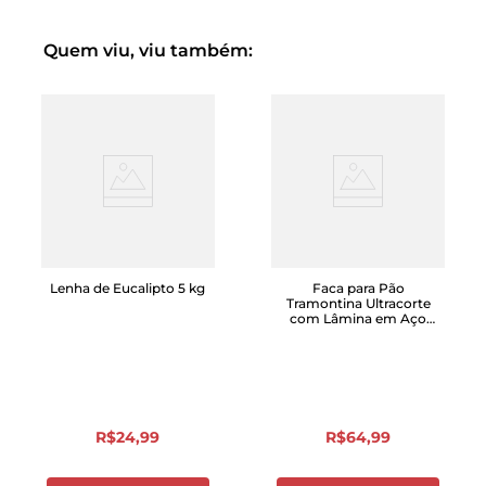
Quem viu, viu também:
Lenha de Eucalipto 5 kg
Faca para Pão
Tramontina Ultracorte
com Lâmina em Aço
Inox e Cabo de
Polipropileno Preto 7
R$
24
,
99
R$
64
,
99