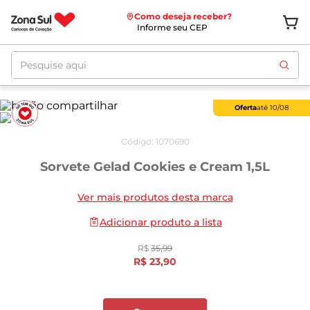
Como deseja receber?
Informe seu CEP
Pesquise aqui
Oferta
até
10/08
Código
:
1070690
Sorvete Gelad Cookies e Cream 1,5L
Ver mais produtos desta marca
Adicionar produto a lista
R$
35
,
99
R$
23
,
90