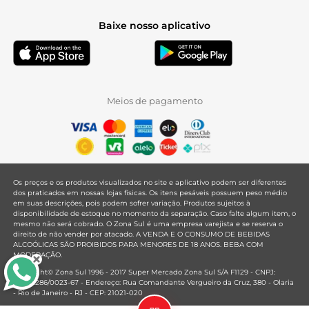
Baixe nosso aplicativo
Meios de pagamento
Os preços e os produtos visualizados no site e aplicativo podem ser diferentes
dos praticados em nossas lojas físicas. Os itens pesáveis possuem peso médio
em suas descrições, pois podem sofrer variação. Produtos sujeitos à
disponibilidade de estoque no momento da separação. Caso falte algum item, o
mesmo não será cobrado. O Zona Sul é uma empresa varejista e se reserva o
direito de não vender por atacado. A VENDA E O CONSUMO DE BEBIDAS
ALCOÓLICAS SÃO PROIBIDOS PARA MENORES DE 18 ANOS. BEBA COM
MODERAÇÃO.
Copyright© Zona Sul 1996 - 2017 Super Mercado Zona Sul S/A F1129 - CNPJ:
33.381.286/0023-67 - Endereço: Rua Comandante Vergueiro da Cruz, 380 - Olaria
- Rio de Janeiro - RJ - CEP: 21021-020