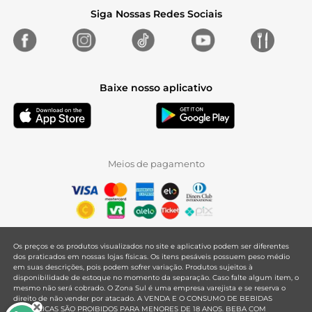
Siga Nossas Redes Sociais
Baixe nosso aplicativo
Meios de pagamento
Os preços e os produtos visualizados no site e aplicativo podem ser diferentes
dos praticados em nossas lojas físicas. Os itens pesáveis possuem peso médio
em suas descrições, pois podem sofrer variação. Produtos sujeitos à
disponibilidade de estoque no momento da separação. Caso falte algum item, o
mesmo não será cobrado. O Zona Sul é uma empresa varejista e se reserva o
direito de não vender por atacado. A VENDA E O CONSUMO DE BEBIDAS
ALCOÓLICAS SÃO PROIBIDOS PARA MENORES DE 18 ANOS. BEBA COM