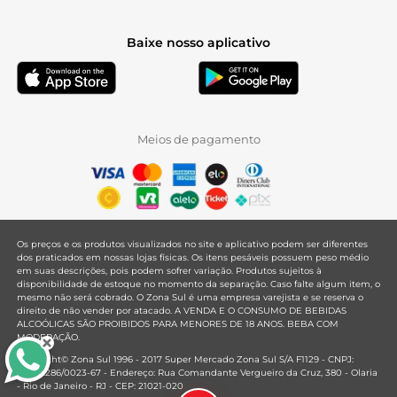
Baixe nosso aplicativo
Meios de pagamento
Os preços e os produtos visualizados no site e aplicativo podem ser diferentes
dos praticados em nossas lojas físicas. Os itens pesáveis possuem peso médio
em suas descrições, pois podem sofrer variação. Produtos sujeitos à
disponibilidade de estoque no momento da separação. Caso falte algum item, o
mesmo não será cobrado. O Zona Sul é uma empresa varejista e se reserva o
direito de não vender por atacado. A VENDA E O CONSUMO DE BEBIDAS
ALCOÓLICAS SÃO PROIBIDOS PARA MENORES DE 18 ANOS. BEBA COM
MODERAÇÃO.
Copyright© Zona Sul 1996 - 2017 Super Mercado Zona Sul S/A F1129 - CNPJ:
33.381.286/0023-67 - Endereço: Rua Comandante Vergueiro da Cruz, 380 - Olaria
- Rio de Janeiro - RJ - CEP: 21021-020