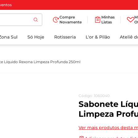
ventos
Compre
Minhas
M
Novamente
Listas
O
TERMOS MAIS
Zona Sul
Só Hoje
BUSCADOS
Rotisseria
L'or & Pilão
Ateliê 
1
º
cafe
2
º
papel higienico
e Líquido Rexona Limpeza Profunda 250ml
3
º
manteiga
4
º
iogurte
5
º
detergente
Código
:
1060040
6
º
azeite
Sabonete Líq
7
º
leite
Limpeza Prof
8
º
biscoito
Ver mais produtos desta 
9
º
chocolate