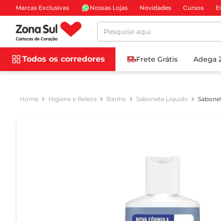
Marcas Exclusivas
Nossas Lojas
Novidades
Cursos
E
Pesquise aqui
Todos os corredores
Frete Grátis
Adega 
Higiene e Beleza
Banho
Sabonete Líquido
Sabonet