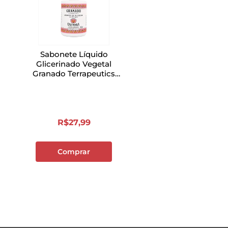
Sabonete Líquido
Glicerinado Vegetal
Granado Terrapeutics
Calêndula Calêndula
Pump 300ml
R$
27
,
99
Comprar