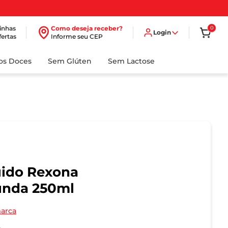
inhas
Como deseja receber?
0
Login
fertas
Informe seu CEP
dos Doces
Sem Glúten
Sem Lactose
uido Rexona
unda 250ml
marca