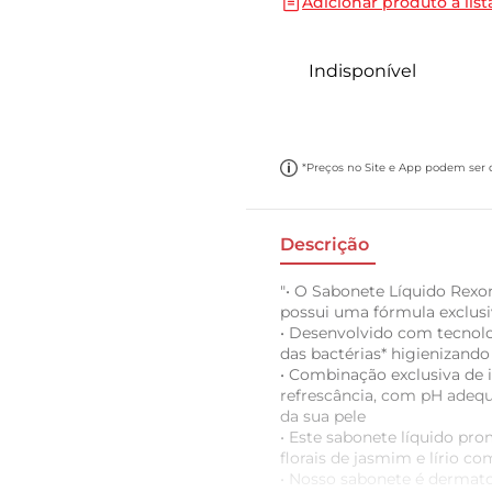
Adicionar produto a list
10
º
papel toalha
Indisponível
*Preços no Site e App podem ser di
Descrição
"• O Sabonete Líquido Rexo
possui uma fórmula exclusi
• Desenvolvido com tecnolo
das bactérias* higienizando
• Combinação exclusiva de 
refrescância, com pH adeq
da sua pele
• Este sabonete líquido p
florais de jasmim e lírio co
• Nosso sabonete é dermat