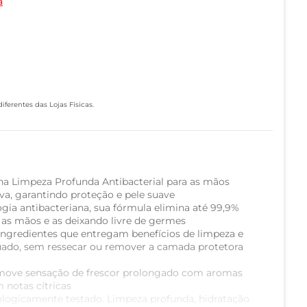
a
ferentes das Lojas Físicas.
na Limpeza Profunda Antibacterial para as mãos
va, garantindo proteção e pele suave
gia antibacteriana, sua fórmula elimina até 99,9%
 as mãos e as deixando livre de germes
ingredientes que entregam benefícios de limpeza e
uado, sem ressecar ou remover a camada protetora
romove sensação de frescor prolongado com aromas
m notas cítricas
ologicamente testado. Limpeza profunda, hidratação