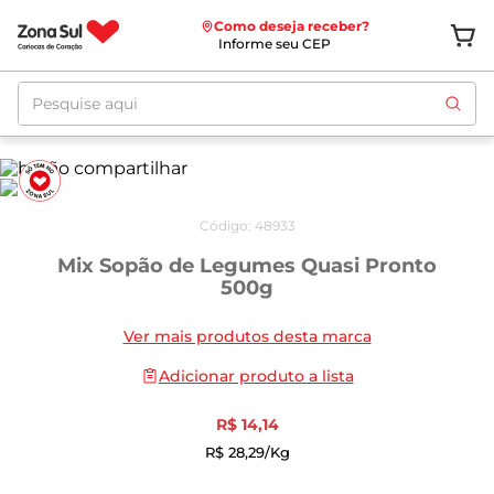
Como deseja receber?
Informe seu CEP
Pesquise aqui
Código
:
48933
Mix Sopão de Legumes Quasi Pronto
500g
Ver mais produtos desta marca
Adicionar produto a lista
R$
14
,
14
R$
28
,
29
/kg