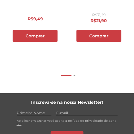
R$
31
,
29
R$
9
,
49
R$
21
,
90
Comprar
Comprar
Inscreva-se na nossa Newsletter!
Ao clicar em Enviar você aceita a
política de privacidade do Zona
Sul