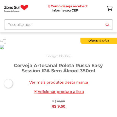
Como deseja receber?
Informe seu CEP
Pesquise aqui
Oferta
até
10/08
Código
:
1058665
Cerveja Artesanal Roleta Russa Easy
Session IPA Sem Álcool 350ml
Ver mais produtos desta marca
Adicionar produto a lista
R$
10
,
69
R$
9
,
50