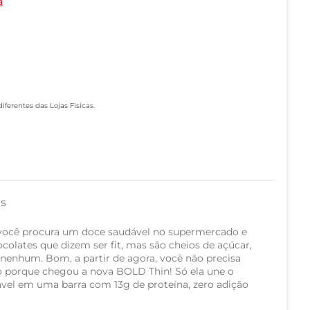
a
ferentes das Lojas Físicas.
as
 você procura um doce saudável no supermercado e
olates que dizem ser fit, mas são cheios de açúcar,
 nenhum. Bom, a partir de agora, você não precisa
o porque chegou a nova BOLD Thin! Só ela une o
vel em uma barra com 13g de proteína, zero adição