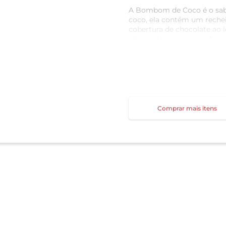
A Bombom de Coco é o sabo
coco, ela contém um recheio
cobertura de chocolate ao le
adição de açúcar, para fic
Como cuidar da sua BOLD: 
lembre-se de consumir ime
13g de Proteínas
ZERO Adição de Açúcar
ZERO Glúten
Comprar mais itens
Rica em fibras