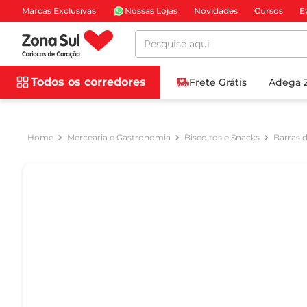
Marcas Exclusivas
Nossas Lojas
Novidades
Cursos
E
Pesquise aqui
Todos os corredores
Frete Grátis
Adega 
Mercearia e Gastronomia
Biscoitos e Snacks
Barras d