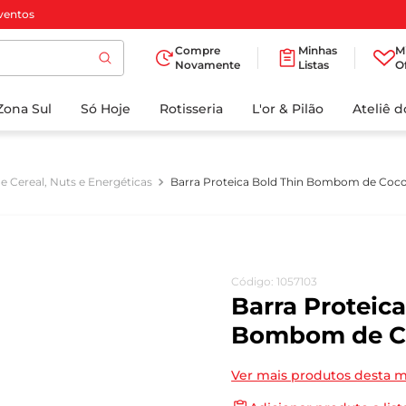
ventos
Compre
Minhas
M
Novamente
Listas
O
TERMOS MAIS
Zona Sul
Só Hoje
BUSCADOS
Rotisseria
L'or & Pilão
Ateliê 
1
º
cafe
2
º
iogurte
e Cereal, Nuts e Energéticas
Barra Proteica Bold Thin Bombom de Coc
3
º
papel higienico
4
º
manteiga
5
º
azeite
Código
:
1057103
6
º
detergente
Barra Proteica
7
º
leite
Bombom de C
8
º
biscoito
Ver mais produtos desta 
9
º
chocolate