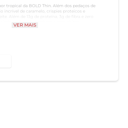
r tropical da BOLD Thin. Além dos pedaços de
 incrível de caramelo, crispies proteicos e
ite. Além de 13g de proteína, 3g de fibra e zero
ar ainda melhor ela também é sem glúten.
VER MAIS
Conserve a sua BOLD em um local seco e fresco. E
diatamente após aberta.