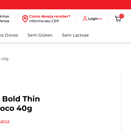
inhas
Como deseja receber?
0
Login
fertas
Informe seu CEP
dos Doces
Sem Glúten
Sem Lactose
o 40g
 Bold Thin
oco 40g
marca