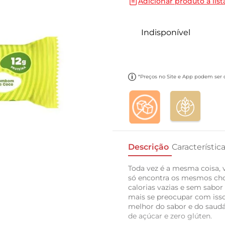
Adicionar produto a list
10
º
carne moida
Indisponível
*Preços no Site e App podem ser di
Descrição
Característic
Toda vez é a mesma coisa,
só encontra os mesmos choc
calorias vazias e sem sabor
mais se preocupar com iss
melhor do sabor e do saudá
de açúcar e zero glúten.