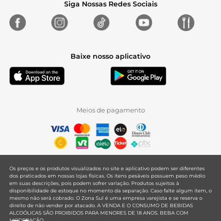
Siga Nossas Redes Sociais
Baixe nosso aplicativo
Meios de pagamento
Os preços e os produtos visualizados no site e aplicativo podem ser diferentes
dos praticados em nossas lojas físicas. Os itens pesáveis possuem peso médio
em suas descrições, pois podem sofrer variação. Produtos sujeitos à
disponibilidade de estoque no momento da separação. Caso falte algum item, o
mesmo não será cobrado. O Zona Sul é uma empresa varejista e se reserva o
direito de não vender por atacado. A VENDA E O CONSUMO DE BEBIDAS
ALCOÓLICAS SÃO PROIBIDOS PARA MENORES DE 18 ANOS. BEBA COM
MODERAÇÃO.