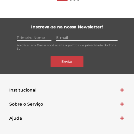
Inscreva-se na nossa Newsletter!
Ao clicar em Enviar você aceita a
política de privacidade do Zona
Sul
Enviar
Institucional
+
Sobre o Serviço
+
Ajuda
+