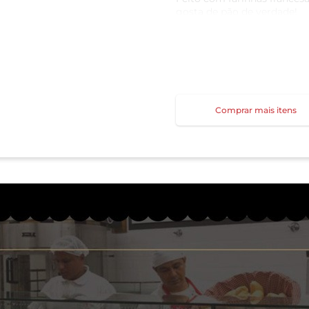
gosta de pão de verdade!
Ideal para bruschetta, café
Harmonização: Queijos Fran
Sugestão de Degustação: P
Fresca
Comprar mais itens