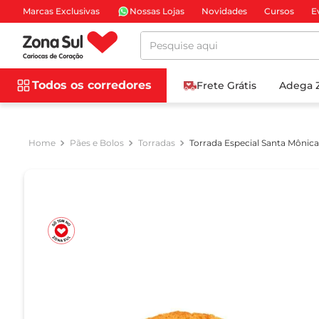
Marcas Exclusivas
Nossas Lojas
Novidades
Cursos
E
Pesquise aqui
Todos os corredores
Frete Grátis
Adega 
Pães e Bolos
Torradas
Torrada Especial Santa Mônica