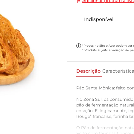
Adicionar produto a list
10
º
cebola
Indisponível
*Preços no Site e App podem ser di
**Produto sujeito a variação de p
Descrição
Característic
Pão Santa Mônica: feito co
No Zona Sul, os consumido
pão de fermentação natural 
coração. E, logicamente, in
Rouge” francaise, farinha bra
O Pão de fermentação natur
Feito com farinhas frances