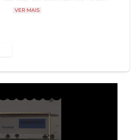
VER MAIS
 da manhã ou a qualquer hora.
ceses Frios Azeites Bruschettas, Sopas e Fondue
resunto de Parma, Rúcula, Tomate seco e Mozzarela