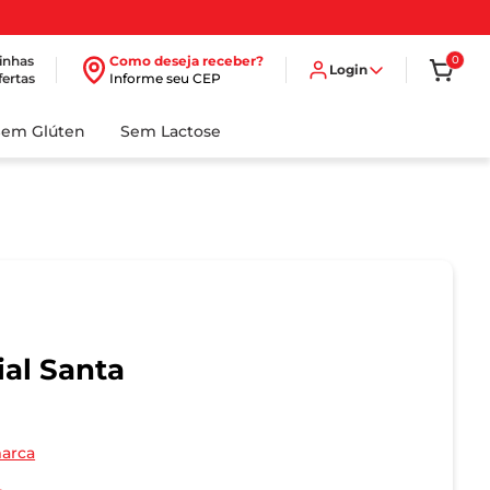
inhas
Como deseja receber?
0
Login
fertas
Informe seu CEP
Sem Glúten
Sem Lactose
ial Santa
marca