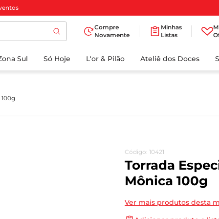
ventos
Compre
Minhas
M
Novamente
Listas
O
TERMOS MAIS
Zona Sul
Só Hoje
BUSCADOS
L'or & Pilão
Ateliê dos Doces
1
º
cafe
2
º
papel higienico
 100g
3
º
iogurte
4
º
manteiga
5
º
detergente
Código
:
10421
6
º
azeite
Torrada Espec
7
º
biscoito
Mônica 100g
8
º
leite
Ver mais produtos desta 
9
º
chocolate