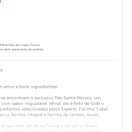
a
ferentes das Lojas Físicas.
eso após separação do pedido.
as
m amor e bons ingredientes!
res encontram o exclusivo Pão Santa Mônica, um
com sabor inigualável. Afinal, ele é feito de todo o
gredientes selecionados pelos Experts. Farinha “Label
nca, farinha integral e farinha de centeio, levain.
al que tem um pé na França e um pé no Brasil.
a “Label rouge” (sem aditivos quimicos). Pra quem