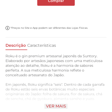
Comprar
*Preços no Site e App podem ser diferentes das Lojas Físicas.
Descrição
Características
Roku é o gin premium artesanal japonês da Suntory.
Elaborado por artesãos japoneses com uma meticulosa
atenção ao detalhe, Roku é a harmonia de sabores
perfeita. A sua meticulosa harmonia reflete o
conceituado artesanato do Japão.
Em japonês, Roku significa "seis". Dentro de cada garrafa
de Roku estão seis ervas botânicas muito especiais
originárias do Japão: folha de sakura, flor de sakura, chá
de sencha, chá de gyokuro, pimenta sansho e yuzo.
VER MAIS
Cada uma das ervas botânicas japonesas é colhida no