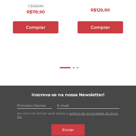
R$
129
,
90
R$
129
,
90
R$
119
,
90
Comprar
Comprar
Inscreva-se na nossa Newsletter!
Ao clicar em Enviar você aceita a
política de privacidade do Zona
Sul
Enviar