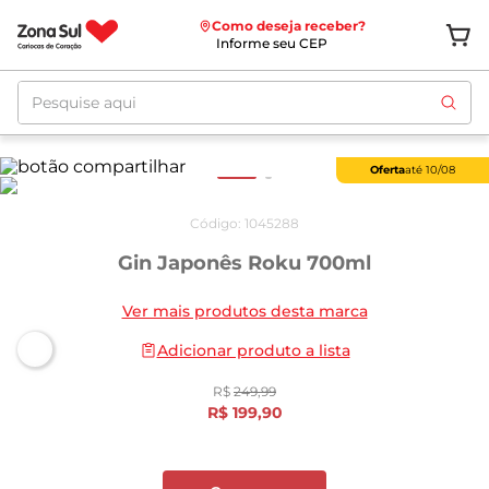
Como deseja receber?
Informe seu CEP
Pesquise aqui
Oferta
até
10/08
Código
:
1045288
Gin Japonês Roku 700ml
Ver mais produtos desta marca
Adicionar produto a lista
R$
249
,
99
R$
199
,
90