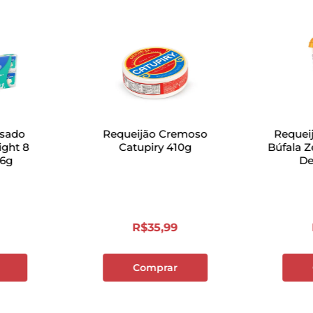
ssado
Requeijão Cremoso
Requei
ight 8
Catupiry 410g
Búfala 
36g
De
R$
35
,
99
Comprar