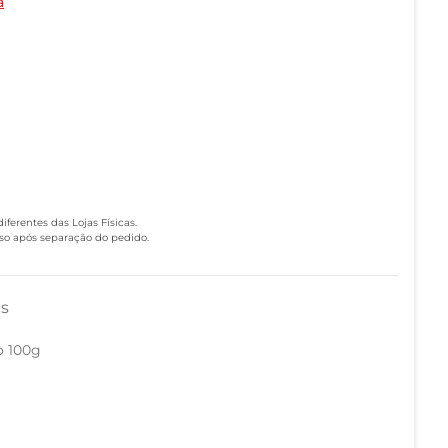
a
ferentes das Lojas Físicas.
eso após separação do pedido.
as
o 100g