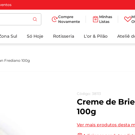
ventos
Compre
Minhas
M
Novamente
Listas
O
TERMOS MAIS
Zona Sul
Só Hoje
BUSCADOS
Rotisseria
L'or & Pilão
Ateliê 
1
º
cafe
2
º
iogurte
an Frediano 100g
3
º
papel higienico
4
º
manteiga
5
º
azeite
Código
:
38113
6
º
detergente
Creme de Brie
7
º
leite
100g
8
º
biscoito
Ver mais produtos desta 
9
º
chocolate