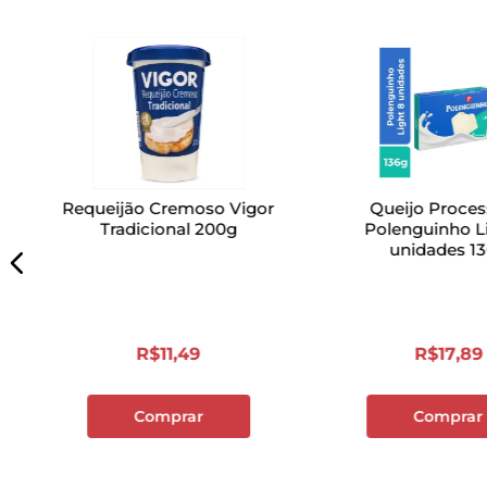
Requeijão Cremoso Vigor
Queijo Proce
Tradicional 200g
Polenguinho L
unidades 1
R$
11
,
49
R$
17
,
89
Comprar
Comprar