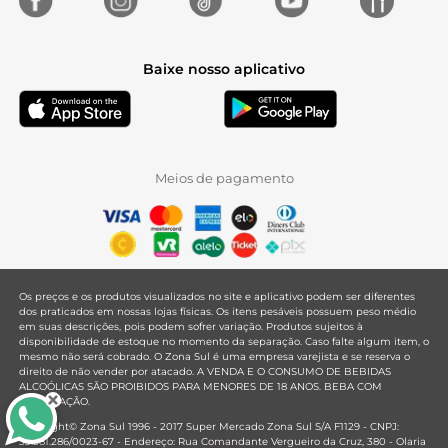
Baixe nosso aplicativo
Meios de pagamento
Os preços e os produtos visualizados no site e aplicativo podem ser diferentes
dos praticados em nossas lojas físicas. Os itens pesáveis possuem peso médio
em suas descrições, pois podem sofrer variação. Produtos sujeitos à
disponibilidade de estoque no momento da separação. Caso falte algum item, o
mesmo não será cobrado. O Zona Sul é uma empresa varejista e se reserva o
direito de não vender por atacado. A VENDA E O CONSUMO DE BEBIDAS
ALCOÓLICAS SÃO PROIBIDOS PARA MENORES DE 18 ANOS. BEBA COM
MODERAÇÃO.
Copyright© Zona Sul 1996 - 2017 Super Mercado Zona Sul S/A F1129 - CNPJ:
33.381.286/0023-67 - Endereço: Rua Comandante Vergueiro da Cruz, 380 - Olaria