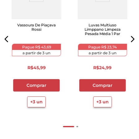
Vassoura De Piaçava
Luvas Multiuso
Rossi
Limppano Limpeza
Pesada Média 1 Par
Pague
R$ 43,69
Pague
R$ 23,74
a partir de
3
un
a partir de
3
un
R$
45
,
99
R$
24
,
99
Comprar
Comprar
+
3
un
+
3
un