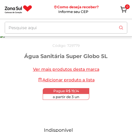
Como deseja receber?
0
Informe seu CEP
Pesquise aqui
Código
:
729779
Água Sanitária Super Globo 5L
Ver mais produtos desta marca
Adicionar produto a lista
Pague
R$ 19,14
a partir de
3
un
Indisponível