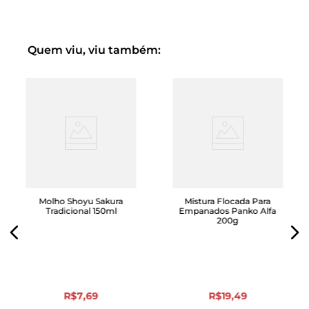
Gergelim Torrado Hot Wok é indicado para a finalização
de pratos como saladas, grãos, peixes, frango, carnes e
vegetais.
Quem viu, viu também:
Contém ômega 3, 6 e 9 e Vitamina E.
Este produto é puro e livre de quaisquer aditivos
químicos.
Molho Shoyu Sakura
Mistura Flocada Para
Tradicional 150ml
Empanados Panko Alfa
200g
R$
7
,
69
R$
19
,
49