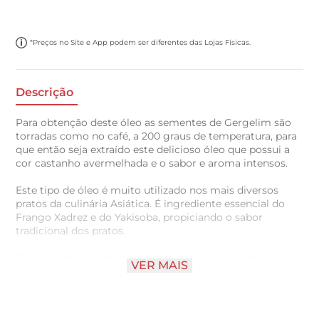
*Preços no Site e App podem ser diferentes das Lojas Físicas.
Descrição
Para obtenção deste óleo as sementes de Gergelim são
torradas como no café, a 200 graus de temperatura, para
que então seja extraído este delicioso óleo que possui a
cor castanho avermelhada e o sabor e aroma intensos.
Este tipo de óleo é muito utilizado nos mais diversos
pratos da culinária Asiática. É ingrediente essencial do
Frango Xadrez e do Yakisoba, propiciando o sabor
tradicional dos pratos.
Como é um óleo muito aromático e já passou por um
VER MAIS
processo de torra de alta temperatura, não é um óleo
indicado pata fritura.
De sabor marcante e com notas amendoadas, o Óleo de