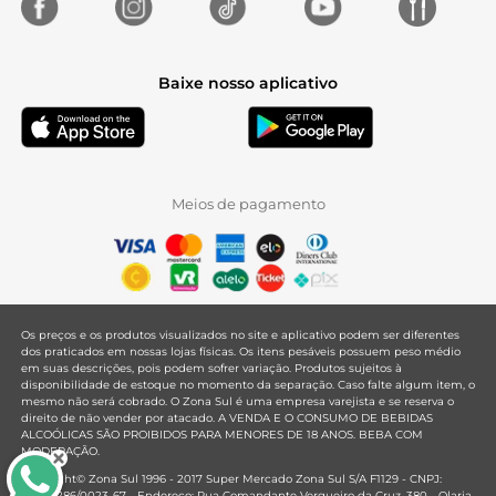
Baixe nosso aplicativo
Meios de pagamento
Os preços e os produtos visualizados no site e aplicativo podem ser diferentes
dos praticados em nossas lojas físicas. Os itens pesáveis possuem peso médio
em suas descrições, pois podem sofrer variação. Produtos sujeitos à
disponibilidade de estoque no momento da separação. Caso falte algum item, o
mesmo não será cobrado. O Zona Sul é uma empresa varejista e se reserva o
direito de não vender por atacado. A VENDA E O CONSUMO DE BEBIDAS
ALCOÓLICAS SÃO PROIBIDOS PARA MENORES DE 18 ANOS. BEBA COM
MODERAÇÃO.
Copyright© Zona Sul 1996 - 2017 Super Mercado Zona Sul S/A F1129 - CNPJ:
33.381.286/0023-67 - Endereço: Rua Comandante Vergueiro da Cruz, 380 - Olaria