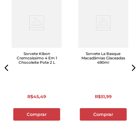
Sorvete Kibon
Sorvete La Basque
Cremosíssimo 4 Em 1
Macadâmias Glaceadas
Chocoleite Pote 2 L
490ml
R$
45
,
49
R$
51
,
99
Comprar
Comprar