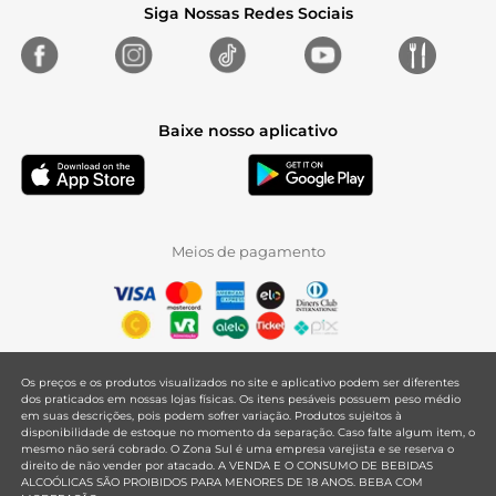
Siga Nossas Redes Sociais
Baixe nosso aplicativo
Meios de pagamento
Os preços e os produtos visualizados no site e aplicativo podem ser diferentes
dos praticados em nossas lojas físicas. Os itens pesáveis possuem peso médio
em suas descrições, pois podem sofrer variação. Produtos sujeitos à
disponibilidade de estoque no momento da separação. Caso falte algum item, o
mesmo não será cobrado. O Zona Sul é uma empresa varejista e se reserva o
direito de não vender por atacado. A VENDA E O CONSUMO DE BEBIDAS
ALCOÓLICAS SÃO PROIBIDOS PARA MENORES DE 18 ANOS. BEBA COM