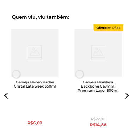
Quem viu, viu também:
Oferta
até
12/08
Cerveja Baden Baden
Cerveja Brasileira
Cristal Lata Sleek 350ml
Backbone Caymmi
Premium Lager 600ml
R$
22
,
90
R$
6
,
69
R$
14
,
88