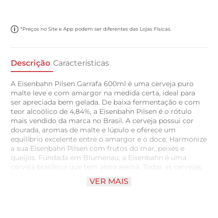
*Preços no Site e App podem ser diferentes das Lojas Físicas.
Descrição
Características
A Eisenbahn Pilsen Garrafa 600ml é uma cerveja puro
malte leve e com amargor na medida certa, ideal para
ser apreciada bem gelada. De baixa fermentação e com
teor alcoólico de 4,84%, a Eisenbahn Pilsen é o rótulo
mais vendido da marca no Brasil. A cerveja possui cor
dourada, aromas de malte e lúpulo e oferece um
equilíbrio excelente entre o amargor e o doce. Harmonize
a sua Eisenbahn Pilsen com frutos do mar, peixes e
queijos. Fundada em Blumenau, a Eisenbahn é uma
cerveja brasileira que tem alma alemã. Todas as cervejas
produzidas pela fábrica seguem à risca a Lei Alemã da
VER MAIS
Pureza.