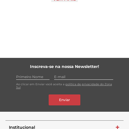
seu jeito Keiff de saborear!
Inscreva-se na nossa Newsletter!
Ao clicar em Enviar você aceita a
política de privacidade do Zona
Sul
Enviar
Institucional
+