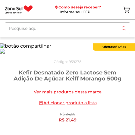
Como deseja receber?
Informe seu CEP
Pesquise aqui
Oferta
até
12/08
Código
:
959278
Kefir Desnatado Zero Lactose Sem
Adição De Açúcar Keiff Morango 500g
Ver mais produtos desta marca
Adicionar produto a lista
R$
24
,
99
R$
21
,
49