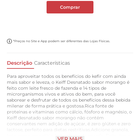
Comprar
*Preços no Site e App podem ser diferentes das Lojas Físicas.
Descrição
Características
Para aproveitar todos os benefícios do kefir com ainda
mais sabor e leveza, o Keiff Desnatado sabor morango é
feito com leite fresco de fazenda e 14 tipos de
microrganismos vivos e ativos do bem, para você
saborear e desfrutar de todos os benefícios dessa bebida
milenar de forma prática e gostosa.Rica fonte de
proteínas e vitaminas como cálcio, fósforo e magnésio, o
Keiff desnatado sabor morango não contém
conservantes nem adição de açúcar, é zero glúten e zero
lactose, perfeito para dietas restritivas.Adicione granola,
bata como smoothie, beba direto da garrafa. Descubra o
VER MAIS